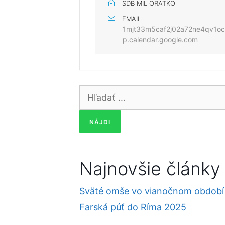
SDB MIL ORATKO
EMAIL
1mjt33m5caf2j02a72ne4qv1o
p.calendar.google.com
Hľadať:
Najnovšie články
Sväté omše vo vianočnom období
Farská púť do Ríma 2025