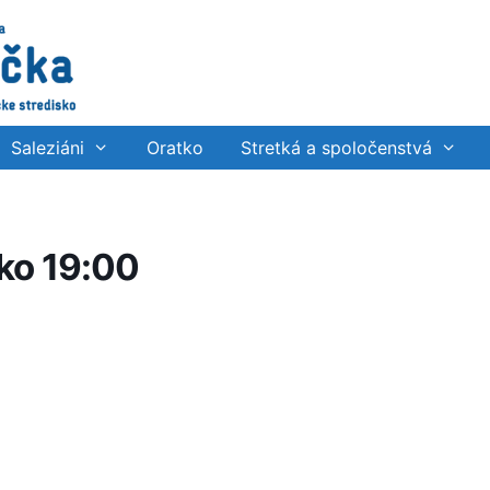
Saleziáni
Oratko
Stretká a spoločenstvá
ko 19:00