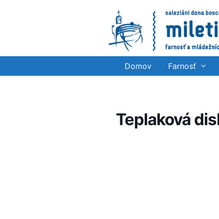
Preskočiť
na
obsah
Domov
Farnosť
Teplaková dis