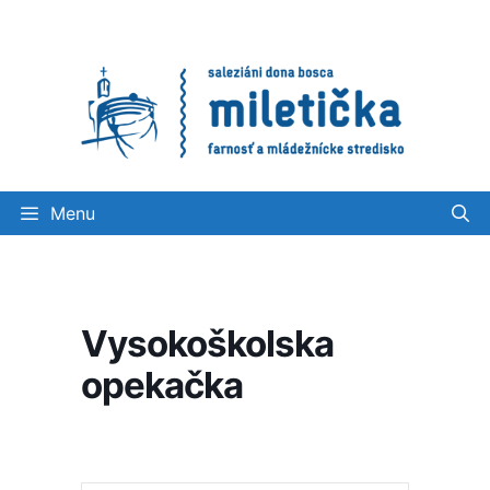
Preskočiť
na
obsah
Menu
Vysokoškolska
opekačka