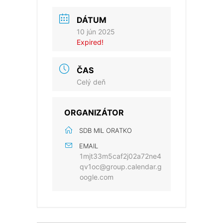
DÁTUM
10 jún 2025
Expired!
ČAS
Celý deň
ORGANIZÁTOR
SDB MIL ORATKO
EMAIL
1mjt33m5caf2j02a72ne4
qv1oc@group.calendar.g
oogle.com