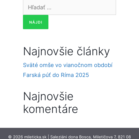
Hľadať:
Najnovšie články
Sväté omše vo vianočnom období
Farská púť do Ríma 2025
Najnovšie
komentáre
© 2026 mileticka.sk | Saleziáni dona Bosca, Miletičova 7, 821 08