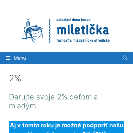
Preskočiť
na
obsah
Menu
2%
Darujte svoje 2% deťom a
mladým
Aj v tomto roku je možné podporiť našu