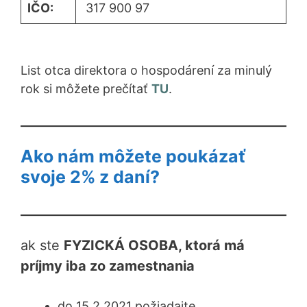
IČO:
317 900 97
List otca direktora o hospodárení za minulý
rok si môžete prečítať
TU
.
Ako nám môžete poukázať
svoje 2% z daní?
ak ste
FYZICKÁ OSOBA, ktorá má
príjmy iba zo zamestnania
do 15.2.2021 požiadajte