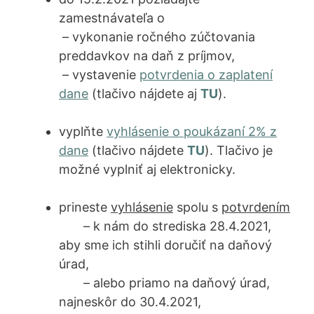
zamestnávateľa o
– vykonanie ročného zúčtovania
preddavkov na daň z príjmov,
– vystavenie
potvrdenia o zaplatení
dane
(tlačivo nájdete aj
TU
).
vyplňte
vyhlásenie o poukázaní 2% z
d
ane
(tlačivo nájdete
TU
). Tlačivo je
možné vyplniť aj elektronicky.
prineste
vyhlásenie
spolu s
potvrdením
– k nám do strediska 28.4.2021,
aby sme ich stihli doručiť na daňový
úrad,
– alebo priamo na daňový úrad,
najneskôr do 30.4.2021,