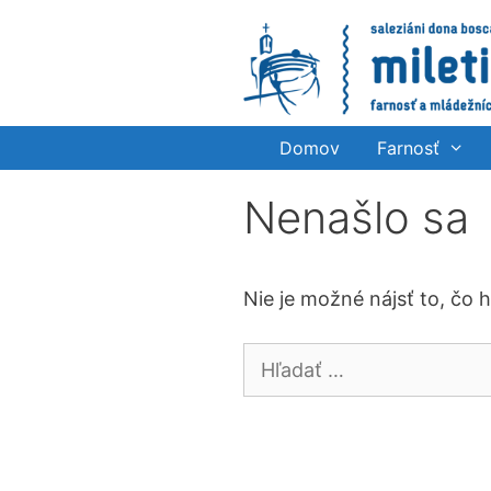
Preskočiť
na
obsah
Domov
Farnosť
Nenašlo sa
Nie je možné nájsť to, čo 
Hľadať: