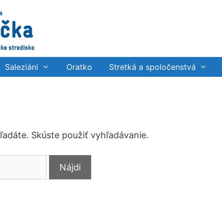
Saleziáni
Oratko
Stretká a spoločenstvá
hľadáte. Skúste použiť vyhľadávanie.