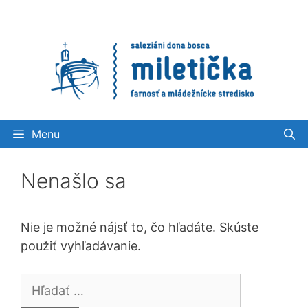
Preskočiť
na
obsah
Menu
Nenašlo sa
Nie je možné nájsť to, čo hľadáte. Skúste
použiť vyhľadávanie.
Hľadať: