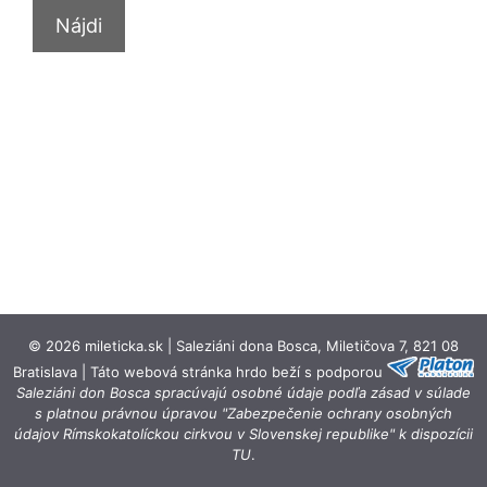
© 2026 mileticka.sk | Saleziáni dona Bosca, Miletičova 7, 821 08
Bratislava | Táto webová stránka hrdo beží s podporou
Saleziáni don Bosca spracúvajú osobné údaje podľa zásad v súlade
s platnou právnou úpravou "Zabezpečenie ochrany osobných
údajov Rímskokatolíckou cirkvou v Slovenskej republike" k dispozícii
TU
.