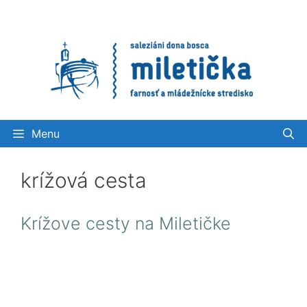
Preskočiť
na
obsah
Menu
krížová cesta
Krížove cesty na Miletičke