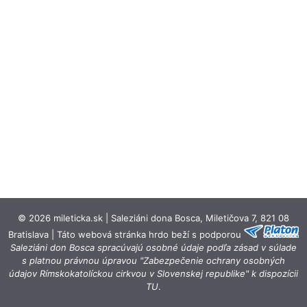
© 2026 mileticka.sk | Saleziáni dona Bosca, Miletičova 7, 821 08
Bratislava | Táto webová stránka hrdo beží s podporou
Saleziáni don Bosca spracúvajú osobné údaje podľa zásad v súlade
s platnou právnou úpravou "Zabezpečenie ochrany osobných
údajov Rímskokatolíckou cirkvou v Slovenskej republike" k dispozícii
TU
.