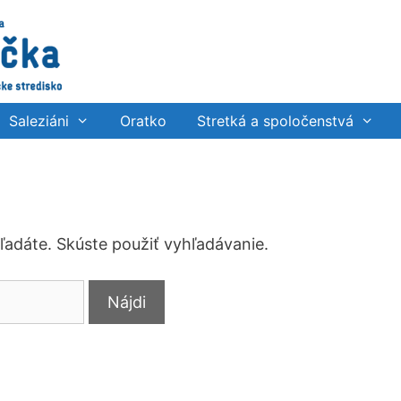
Saleziáni
Oratko
Stretká a spoločenstvá
hľadáte. Skúste použiť vyhľadávanie.