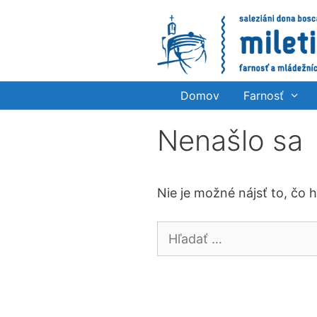
Preskočiť
na
obsah
Domov
Farnosť
Nenašlo sa
Nie je možné nájsť to, čo 
Hľadať: