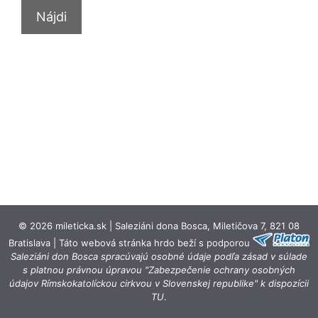
© 2026 mileticka.sk | Saleziáni dona Bosca, Miletičova 7, 821 08
Bratislava | Táto webová stránka hrdo beží s podporou
Saleziáni don Bosca spracúvajú osobné údaje podľa zásad v súlade
s platnou právnou úpravou "Zabezpečenie ochrany osobných
údajov Rímskokatolíckou cirkvou v Slovenskej republike" k dispozícii
TU
.