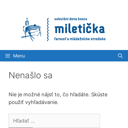
Preskočiť
na
obsah
Menu
Nenašlo sa
Nie je možné nájsť to, čo hľadáte. Skúste
použiť vyhľadávanie.
Hľadať: