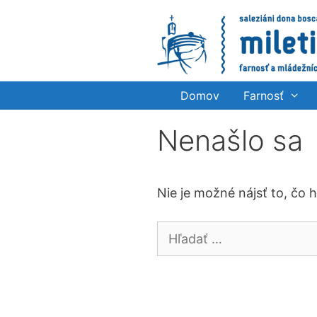
Preskočiť
na
obsah
Domov
Farnosť
Nenašlo sa
Nie je možné nájsť to, čo 
Hľadať: