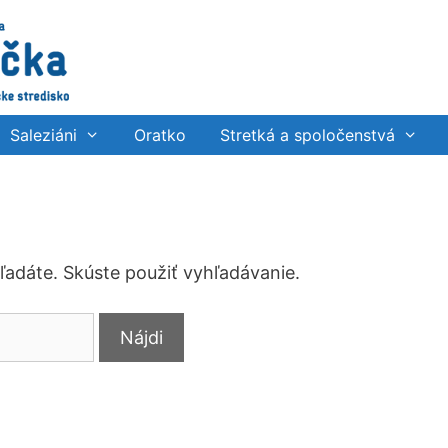
Saleziáni
Oratko
Stretká a spoločenstvá
hľadáte. Skúste použiť vyhľadávanie.