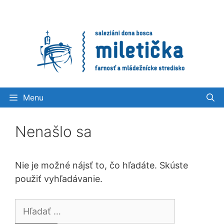
Preskočiť
na
obsah
Menu
Nenašlo sa
Nie je možné nájsť to, čo hľadáte. Skúste
použiť vyhľadávanie.
Hľadať: