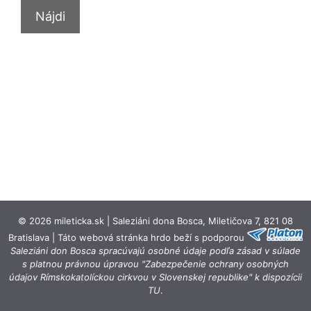
© 2026 mileticka.sk | Saleziáni dona Bosca, Miletičova 7, 821 08
Bratislava | Táto webová stránka hrdo beží s podporou
Saleziáni don Bosca spracúvajú osobné údaje podľa zásad v súlade
s platnou právnou úpravou "Zabezpečenie ochrany osobných
údajov Rímskokatolíckou cirkvou v Slovenskej republike" k dispozícii
TU
.