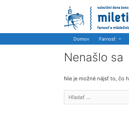
Preskočiť
na
obsah
Domov
Farnosť
Nenašlo sa
Nie je možné nájsť to, čo 
Hľadať: