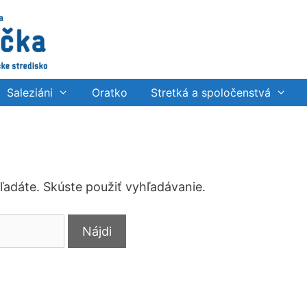
Saleziáni
Oratko
Stretká a spoločenstvá
hľadáte. Skúste použiť vyhľadávanie.