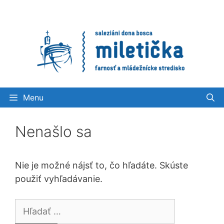
Preskočiť
na
obsah
Menu
Nenašlo sa
Nie je možné nájsť to, čo hľadáte. Skúste
použiť vyhľadávanie.
Hľadať: