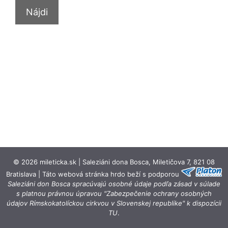
© 2026 mileticka.sk | Saleziáni dona Bosca, Miletičova 7, 821 08
Bratislava | Táto webová stránka hrdo beží s podporou
Saleziáni don Bosca spracúvajú osobné údaje podľa zásad v súlade
s platnou právnou úpravou "Zabezpečenie ochrany osobných
údajov Rímskokatolíckou cirkvou v Slovenskej republike" k dispozícii
TU
.