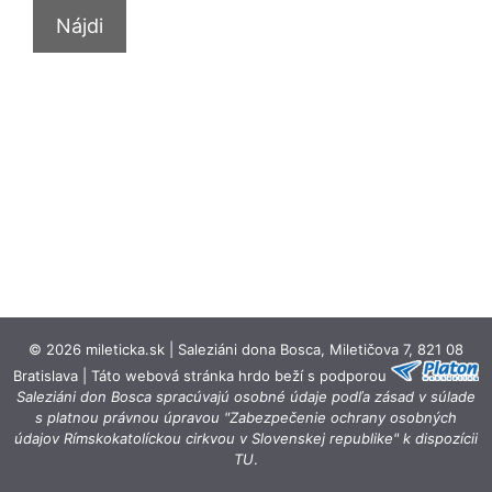
© 2026 mileticka.sk | Saleziáni dona Bosca, Miletičova 7, 821 08
Bratislava | Táto webová stránka hrdo beží s podporou
Saleziáni don Bosca spracúvajú osobné údaje podľa zásad v súlade
s platnou právnou úpravou "Zabezpečenie ochrany osobných
údajov Rímskokatolíckou cirkvou v Slovenskej republike" k dispozícii
TU
.