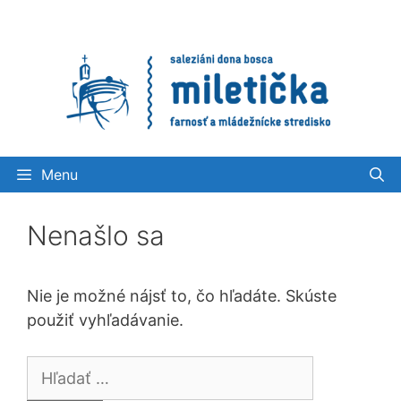
Preskočiť
na
obsah
Menu
Nenašlo sa
Nie je možné nájsť to, čo hľadáte. Skúste
použiť vyhľadávanie.
Hľadať: