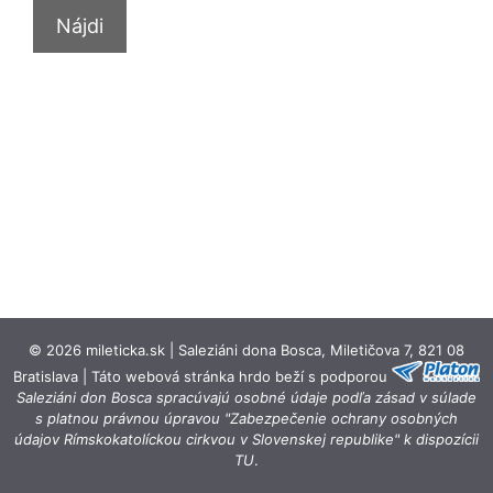
© 2026 mileticka.sk | Saleziáni dona Bosca, Miletičova 7, 821 08
Bratislava | Táto webová stránka hrdo beží s podporou
Saleziáni don Bosca spracúvajú osobné údaje podľa zásad v súlade
s platnou právnou úpravou "Zabezpečenie ochrany osobných
údajov Rímskokatolíckou cirkvou v Slovenskej republike" k dispozícii
TU
.