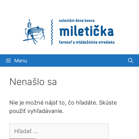
Preskočiť
na
obsah
Menu
Nenašlo sa
Nie je možné nájsť to, čo hľadáte. Skúste
použiť vyhľadávanie.
Hľadať: