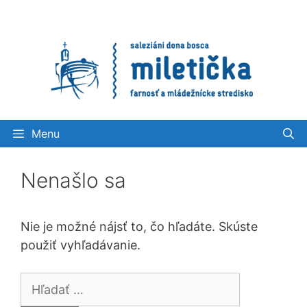
Preskočiť
na
obsah
Menu
Nenašlo sa
Nie je možné nájsť to, čo hľadáte. Skúste
použiť vyhľadávanie.
Hľadať: