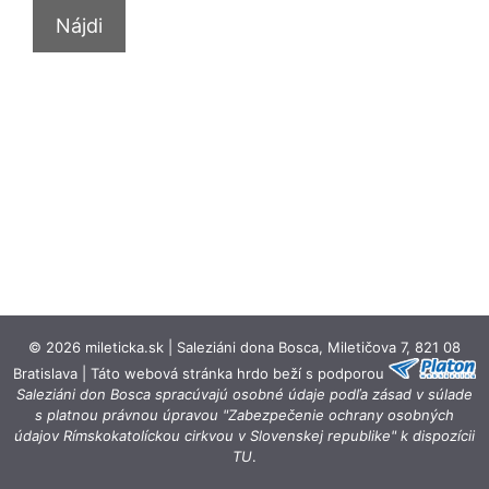
© 2026 mileticka.sk | Saleziáni dona Bosca, Miletičova 7, 821 08
Bratislava | Táto webová stránka hrdo beží s podporou
Saleziáni don Bosca spracúvajú osobné údaje podľa zásad v súlade
s platnou právnou úpravou "Zabezpečenie ochrany osobných
údajov Rímskokatolíckou cirkvou v Slovenskej republike" k dispozícii
TU
.