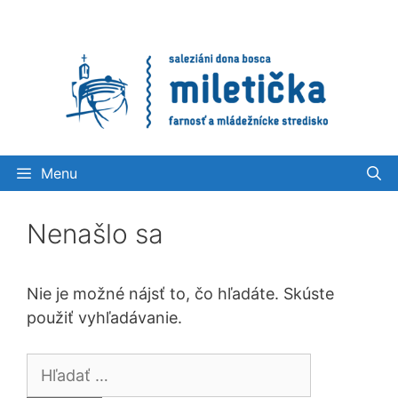
Preskočiť
na
obsah
Menu
Nenašlo sa
Nie je možné nájsť to, čo hľadáte. Skúste
použiť vyhľadávanie.
Hľadať: