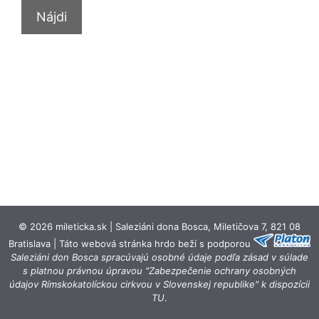
© 2026 mileticka.sk | Saleziáni dona Bosca, Miletičova 7, 821 08
Bratislava | Táto webová stránka hrdo beží s podporou
Saleziáni don Bosca spracúvajú osobné údaje podľa zásad v súlade
s platnou právnou úpravou "Zabezpečenie ochrany osobných
údajov Rímskokatolíckou cirkvou v Slovenskej republike" k dispozícii
TU
.