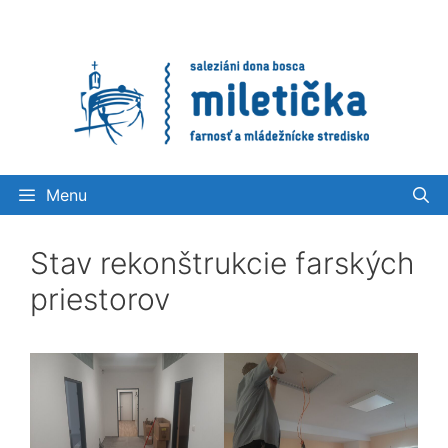
Preskočiť
na
obsah
Menu
Stav rekonštrukcie farských
priestorov