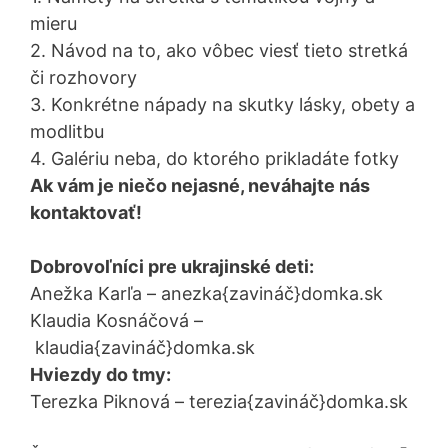
mieru
2. Návod na to, ako vôbec viesť tieto stretká
či rozhovory
3. Konkrétne nápady na skutky lásky, obety a
modlitbu
4. Galériu neba, do ktorého prikladáte fotky
Ak vám je niečo nejasné, neváhajte nás
kontaktovať!
Dobrovoľníci pre ukrajinské deti:
Anežka Karľa – anezka{zavináč}domka.sk
Klaudia Kosnáčová –
klaudia{zavináč}domka.sk
Hviezdy do tmy:
Terezka Piknová – terezia{zavináč}domka.sk