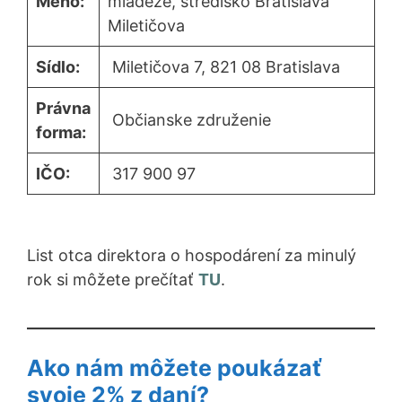
Meno:
mládeže, stredisko Bratislava
Miletičova
Sídlo:
Miletičova 7, 821 08 Bratislava
Právna
Občianske združenie
forma:
IČO:
317 900 97
List otca direktora o hospodárení za minulý
rok si môžete prečítať
TU
.
Ako nám môžete poukázať
svoje 2% z daní?