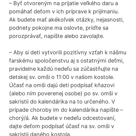
– Byť otvoreným na prijatie veľkého daru a
pomáhať deťom v ich príprave k prijímaniu.
Ak budete mať akékoľvek otázky, nejasnosti,
podnety pokojne ma oslovte, príďte sa
porozprávať, napíšte alebo zavolajte.
– Aby si deti vytvorili pozitívny vzťah k nášmu
farskému spoločenstvu aj s ostatnými deťmi,
pravidelne každú nedeľu sa zúčastňujte na
detskej sv. omši o 11:00 v našom kostole.
Účasť na omši dajú deti podpísať kňazovi
(alebo ním poverenej osobe) po sv. omši v
sakristii do kalendárika na to určeného. V
prípade choroby im do kalendárika napíšte –
chorý/á. Ak budete v nedeľu odcestovaní,
dajte deťom podpísať účasť na sv. omši v
sakristii daného kostola.