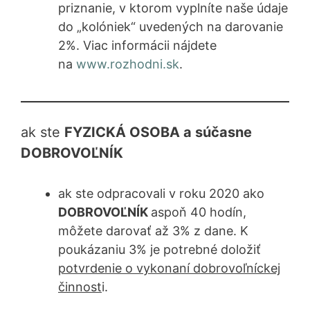
priznanie, v ktorom vyplníte naše údaje
do „kolóniek“ uvedených na darovanie
2%. Viac informácii nájdete
na
www.rozhodni.sk
.
ak ste
FYZICKÁ OSOBA a súčasne
DOBROVOĽNÍK
ak ste odpracovali v roku 2020 ako
DOBROVOĽNÍK
aspoň 40 hodín,
môžete darovať až 3% z dane. K
poukázaniu 3% je potrebné doložiť
potvrdenie o vykonaní dobrovoľníckej
činnost
i.