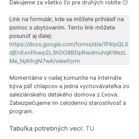
Ďakujeme za všetko čo pre druhých robíte 🙂
Link na formulár, kde sa môžete prihlásiť na
pomoc s ubytovaním. Tento link môžete
posunúť aj ďalej:
https://docs.google.com/forms/d/e/1FAIpQLS
djEnExnfihwp2L3hDO8BDpRwdmuhqKWezL
Me_NjAIIrgN7wA/viewform
Momentálne v našej komunite na internáte
býva päť chlapcov a jedna vychovávateľka zo
saleziánskeho detského domova z Ľvova.
Zabezpečujeme im celodennú starostlivosť a
program.
Tabuľka potrebných veci:
TU