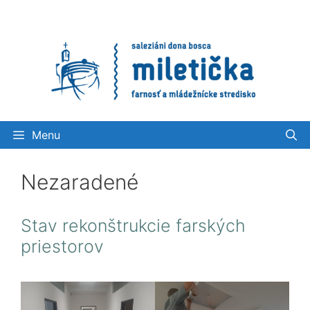
Preskočiť
na
obsah
Menu
Nezaradené
Stav rekonštrukcie farských
priestorov