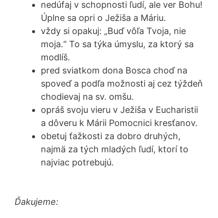
nedúfaj v schopnosti ľudí, ale ver Bohu!
Úplne sa opri o Ježiša a Máriu.
vždy si opakuj: „Buď vôľa Tvoja, nie
moja.“ To sa týka úmyslu, za ktorý sa
modlíš.
pred sviatkom dona Bosca choď na
spoveď a podľa možnosti aj cez týždeň
chodievaj na sv. omšu.
opráš svoju vieru v Ježiša v Eucharistii
a dôveru k Márii Pomocnici kresťanov.
obetuj ťažkosti za dobro druhých,
najmä za tých mladých ľudí, ktorí to
najviac potrebujú.
Ďakujeme: