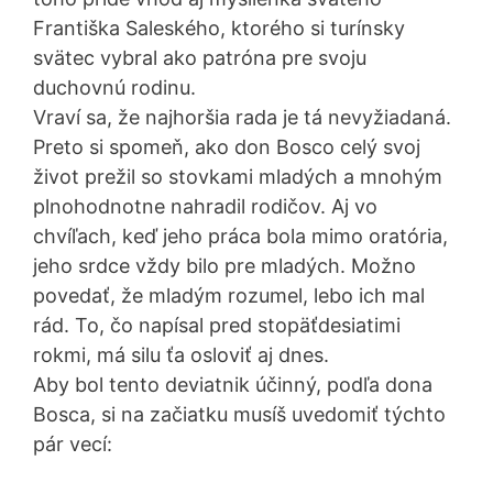
Františka Saleského, ktorého si turínsky
svätec vybral ako patróna pre svoju
duchovnú rodinu.
Vraví sa, že najhoršia rada je tá nevyžiadaná.
Preto si spomeň, ako don Bosco celý svoj
život prežil so stovkami mladých a mnohým
plnohodnotne nahradil rodičov. Aj vo
chvíľach, keď jeho práca bola mimo oratória,
jeho srdce vždy bilo pre mladých. Možno
povedať, že mladým rozumel, lebo ich mal
rád. To, čo napísal pred stopäťdesiatimi
rokmi, má silu ťa osloviť aj dnes.
Aby bol tento deviatnik účinný, podľa dona
Bosca, si na začiatku musíš uvedomiť týchto
pár vecí: