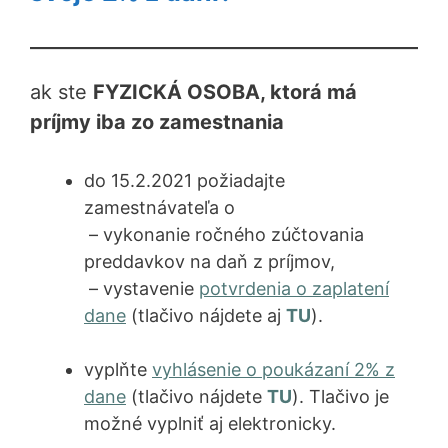
ak ste
FYZICKÁ OSOBA, ktorá má
príjmy iba zo zamestnania
do 15.2.2021 požiadajte
zamestnávateľa o
– vykonanie ročného zúčtovania
preddavkov na daň z príjmov,
– vystavenie
potvrdenia o zaplatení
dane
(tlačivo nájdete aj
TU
).
vyplňte
vyhlásenie o poukázaní 2% z
d
ane
(tlačivo nájdete
TU
). Tlačivo je
možné vyplniť aj elektronicky.