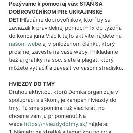
Pozývame k pomoci aj vás: STAŇ SA
DOBROVOĽNÍKOM PRE UKRAJINSKÉ
DETI
Hľadáme dobrovoľníkov, ktorí by sa
zaviazali k pravidelnej pomoci – 1x do týždňa
do konca júna.Viac k tejto aktivite nájdete
na
našom webe
aj v priloženom článku, ktorý
prosíme, zaveste na vaše weby. Prikladáme
tiež aj grafiky na soc. siete a plagát, ktorý
môžete vytlačiť a zavesiť vo vašom stredisku.
HVIEZDY DO TMY
Druhou aktivitou, ktorú Domka organizuje v
spolupráci s eRkom, je kampaň Hviezdy do
tmy. Tú sme spomínali už viac krát, no
chceme vám ju pripomenúť.Na
webe
https://hviezdydotmy.sk/
nájdete:
1. Námety na stretká s tematikou vojny a